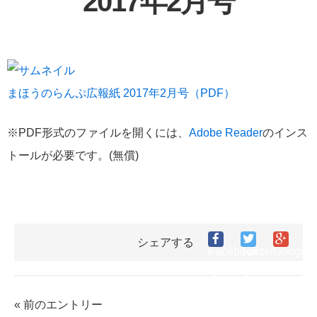
2017年2月号
まほうのらんぷ広報紙 2017年2月号（PDF）
※PDF形式のファイルを開くには、
Adobe Reader
のインス
トールが必要です。(無償)
シェアする
Facebook
Twitter
Google
で
で
シ
シ
シ
ェ
ェ
ェ
ア
« 前のエントリー
ア
ア
す