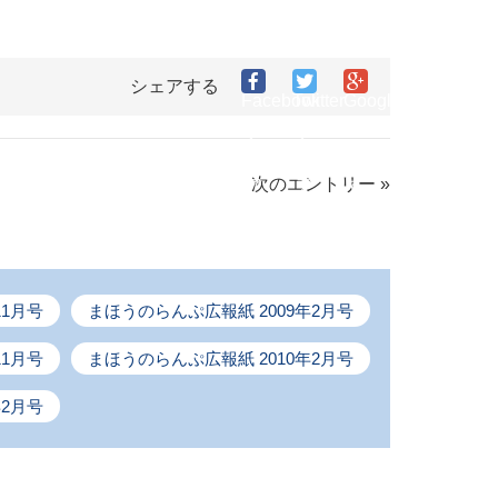
シェアする
Facebook
Twitter
Google+で
で
で
シ
シ
シ
ェ
ェ
ェ
ア
次のエントリー »
ア
ア
す
す
す
る
る
る
11月号
まほうのらんぷ広報紙 2009年2月号
11月号
まほうのらんぷ広報紙 2010年2月号
年2月号