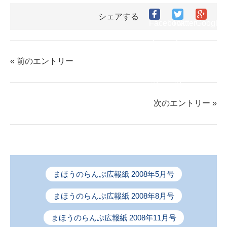
シェアする
Facebook
Twitter
Google
で
で
シ
シ
シ
ェ
ェ
ェ
ア
« 前のエントリー
ア
ア
す
す
す
る
る
る
次のエントリー »
まほうのらんぷ広報紙 2008年5月号
まほうのらんぷ広報紙 2008年8月号
まほうのらんぷ広報紙 2008年11月号